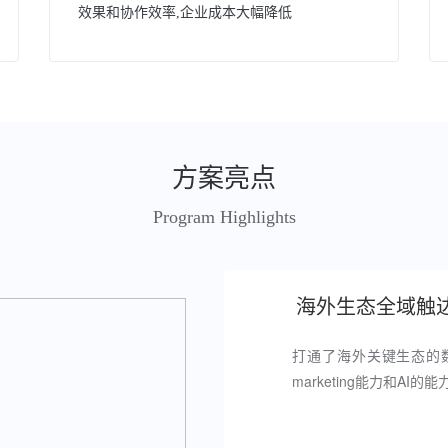
效果和协作效率,企业成本大幅降低
方案亮点
Program Highlights
海外生态全域触
打通了海外关键生态的数
marketing能力和AI