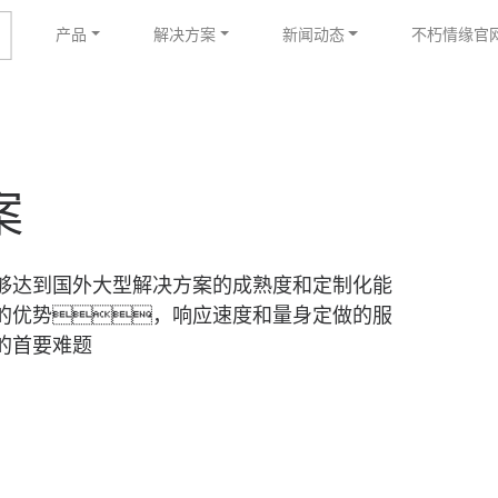
产品
解决方案
新闻动态
不朽情缘官
案
够达到国外大型解决方案的成熟度和定制化能
的优势，响应速度和量身定做的服
的首要难题