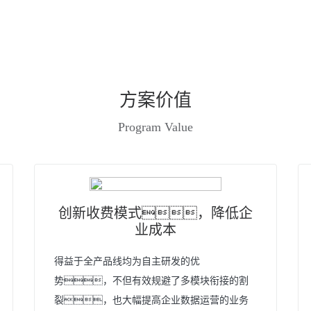
方案价值
Program Value
创新收费模式，降低企
业成本
得益于全产品线均为自主研发的优
势，不但有效规避了多模块衔接的割
裂，也大幅提高企业数据运营的业务